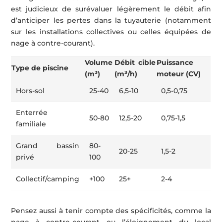
est judicieux de surévaluer légèrement le débit afin
d’anticiper les pertes dans la tuyauterie (notamment
sur les installations collectives ou celles équipées de
nage à contre-courant).
Volume
Débit cible
Puissance
Type de piscine
(m³)
(m³/h)
moteur (CV)
Hors-sol
25-40
6,5-10
0,5-0,75
Enterrée
50-80
12,5-20
0,75-1,5
familiale
Grand bassin
80-
20-25
1,5-2
privé
100
Collectif/camping
+100
25+
2-4
Pensez aussi à tenir compte des spécificités, comme la
nage à contre-courant ou l’éloignement du local