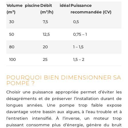
Volume piscine
Débit idéal
Puissance
(m³)
(m³/h)
recommandée (CV)
30
7,5
0,5
50
12,5
0,75 – 1
80
20
1 – 1,5
100
25
1,5 – 2
POURQUOI BIEN DIMENSIONNER SA
POMPE ?
Choisir une puissance appropriée permet d’éviter les
désagréments et de préserver l’installation durant de
longues années. Une pompe trop faible expose
davantage votre bassin aux algues, à l’eau trouble et à
l’entretien intensifié. À l’inverse, un moteur trop
puissant consomme plus d’énergie, génère du bruit