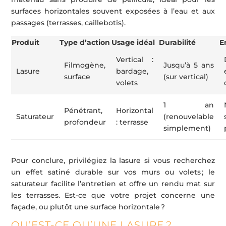
surfaces horizontales souvent exposées à l’eau et aux
passages (terrasses, caillebotis).
Produit
Type d’action
Usage idéal
Durabilité
E
Vertical :
Filmogène,
Jusqu’à 5 ans
Lasure
bardage,
surface
(sur vertical)
volets
1 an
Pénétrant,
Horizontal
Saturateur
(renouvelable
profondeur
: terrasse
simplement)
Pour conclure, privilégiez la lasure si vous recherchez
un effet satiné durable sur vos murs ou volets ; le
saturateur facilite l’entretien et offre un rendu mat sur
les terrasses. Est-ce que votre projet concerne une
façade, ou plutôt une surface horizontale ?
QU’EST-CE QU’UNE LASURE ?