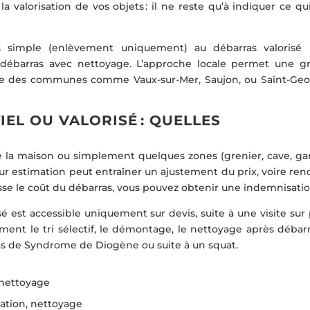
valorisation de vos objets : il ne reste qu’à indiquer ce qui
as simple (enlèvement uniquement) au débarras valorisé 
e débarras avec nettoyage. L’approche locale permet une g
die des communes comme Vaux-sur-Mer, Saujon, ou Saint-Geo
EL OU VALORISÉ : QUELLES
 la maison ou simplement quelques zones (grenier, cave, gar
eur estimation peut entraîner un ajustement du prix, voire ren
asse le coût du débarras, vous pouvez obtenir une indemnisatio
isé est accessible uniquement sur devis, suite à une visite sur
ement le tri sélectif, le démontage, le nettoyage après débar
s de Syndrome de Diogène ou suite à un squat.
 nettoyage
uation, nettoyage