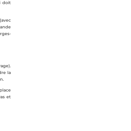
 doit
(avec
rande
rges-
age).
dre la
n.
 place
ras et