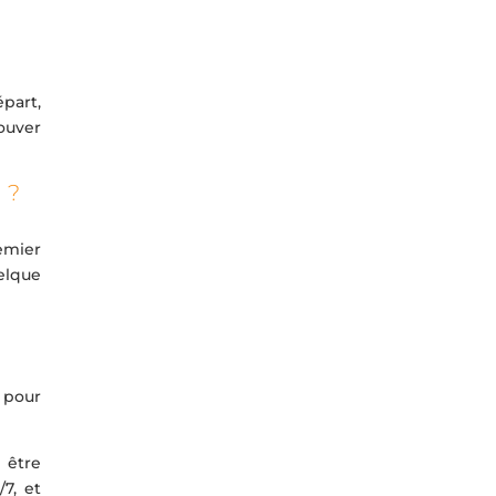
part,
ouver
 ?
remier
elque
e pour
 être
7, et