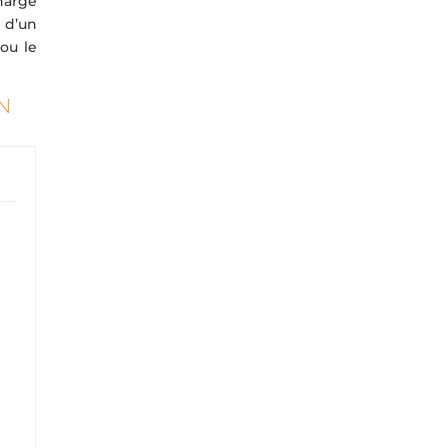
harge
 d’un
 ou le
N