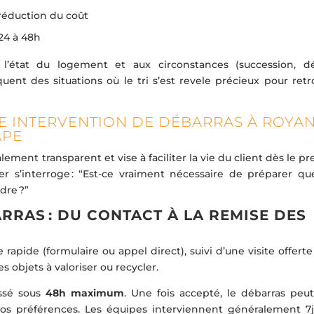
 réduction du coût
 24 à 48h
l’état du logement et aux circonstances (succession, dé
ent des situations où le tri s’est revele précieux pour retr
 INTERVENTION DE DÉBARRAS À ROYAN
APE
ement transparent et vise à faciliter la vie du client dès le p
ier s’interroge : “Est-ce vraiment nécessaire de préparer qu
dre ?”
RRAS : DU CONTACT À LA REMISE DES
apide (formulaire ou appel direct), suivi d’une visite offert
es objets à valoriser ou recycler.
essé sous
48h maximum
. Une fois accepté, le débarras peut
 vos préférences. Les équipes interviennent généralement 7j/