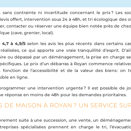
sans contrainte ni incertitude concernant le prix ? Les soc
evis offert, intervention sous 24 à 48h, et tri écologique des o
er, contacter ou réserver une équipe bien notée près de chez
que (cave, grenier, local).
à
4,7 à 4,9/5
selon les avis les plus récents dans certains cas
réalisées, ce qui apporte une vraie tranquillité d’esprit. D’ail
ataire ou dépassé par un déménagement, la prise en charge se
 spécifiques. Le prix d’un débarras à Royan commence relativ
fonction de l’accessibilité et de la valeur des biens : on t
ible en ligne.
programmer une intervention urgente ? Il est possible de jo
une réponse en moins de 48h pour les demandes prioritaires.
 DE MAISON À ROYAN ? UN SERVICE SU
ierement suite à une succession, une vente, un déménageme
eprises spécialisées prennent en charge le tri, l’évacuatio