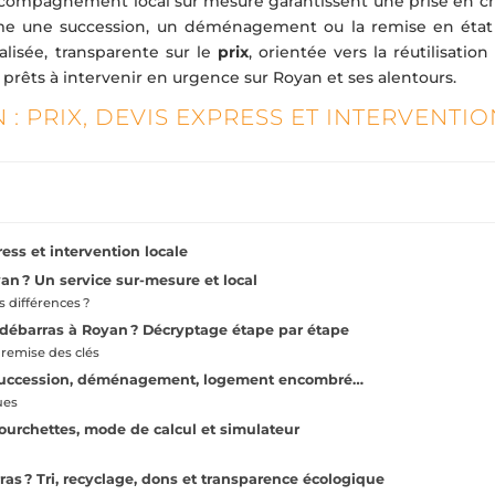
 accompagnement local sur mesure garantissent une prise en c
omme une succession, un déménagement ou la remise en état
lisée, transparente sur le
prix
, orientée vers la réutilisation
 prêts à intervenir en urgence sur Royan et ses alentours.
: PRIX, DEVIS EXPRESS ET INTERVENTIO
ess et intervention locale
n ? Un service sur-mesure et local
s différences ?
débarras à Royan ? Décryptage étape par étape
 remise des clés
 Succession, déménagement, logement encombré…
ues
Fourchettes, mode de calcul et simulateur
as ? Tri, recyclage, dons et transparence écologique