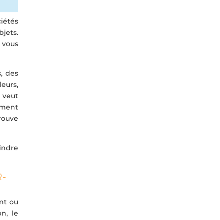
iétés
bjets.
 vous
, des
leurs,
 veut
ement
rouve
indre
R-
nt ou
n, le