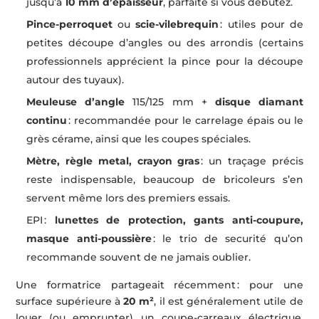
jusqu’à
10 mm d’épaisseur
, parfaite si vous débutez.
Pince-perroquet
ou
scie-vilebrequin
: utiles pour de
petites découpe d’angles ou des arrondis (certains
professionnels apprécient la pince pour la découpe
autour des tuyaux).
Meuleuse d’angle
115/125 mm +
disque diamant
continu
: recommandée pour le carrelage épais ou le
grès cérame, ainsi que les coupes spéciales.
Mètre, règle metal, crayon gras
: un traçage précis
reste indispensable, beaucoup de bricoleurs s’en
servent même lors des premiers essais.
EPI :
lunettes de protection, gants anti-coupure,
masque anti-poussière
: le trio de securité qu’on
recommande souvent de ne jamais oublier.
Une formatrice partageait récemment : pour une
surface supérieure à
20 m²
, il est généralement utile de
louer (ou emprunter) un coupe-carreaux électrique,