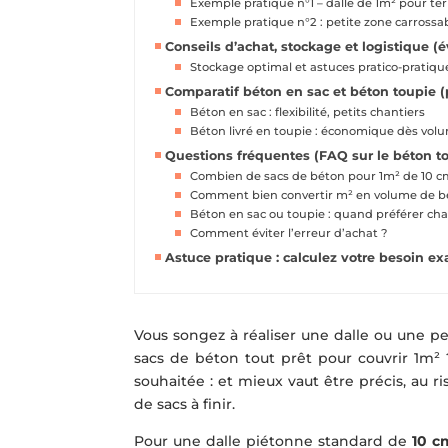
Exemple pratique n°1 – dalle de 1m² pour ter
Exemple pratique n°2 : petite zone carrossab
Conseils d’achat, stockage et logistique (év
Stockage optimal et astuces pratico-pratiqu
Comparatif béton en sac et béton toupie (
Béton en sac : flexibilité, petits chantiers
Béton livré en toupie : économique dès vol
Questions fréquentes (FAQ sur le béton to
Combien de sacs de béton pour 1m² de 10 c
Comment bien convertir m² en volume de b
Béton en sac ou toupie : quand préférer ch
Comment éviter l’erreur d’achat ?
Astuce pratique : calculez votre besoin ex
Vous songez à réaliser une dalle ou une pe
sacs de béton tout prêt pour couvrir 1m² 
souhaitée : et mieux vaut être précis, au 
de sacs à finir.
Pour une dalle piétonne standard de
10 c