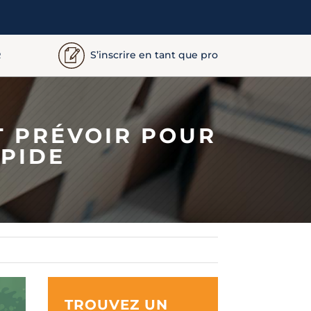
S’inscrire en tant que pro
R
T PRÉVOIR POUR
APIDE
TROUVEZ UN