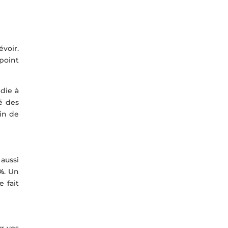
voir.
 point
ndie à
té des
in de
 aussi
0%
. Un
 fait
r vos