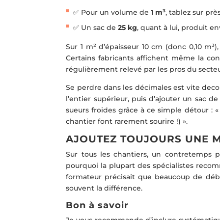
✅ Pour un volume de
1 m³
, tablez sur pr
✅ Un sac de
25 kg
, quant à lui, produit e
Sur 1 m² d’épaisseur 10 cm (donc 0,10 m³), 
Certains fabricants affichent même la conv
régulièrement relevé par les pros du secteu
Se perdre dans les décimales est vite decou
l’entier supérieur, puis d’ajouter un sac de 
sueurs froides grâce à ce simple détour : 
chantier font rarement sourire !) ».
AJOUTEZ TOUJOURS UNE M
Sur tous les chantiers, un contretemps peu
pourquoi la plupart des spécialistes rec
formateur précisait que beaucoup de début
souvent la différence.
Bon à savoir
Je vous recommande d’inclure systématiqu