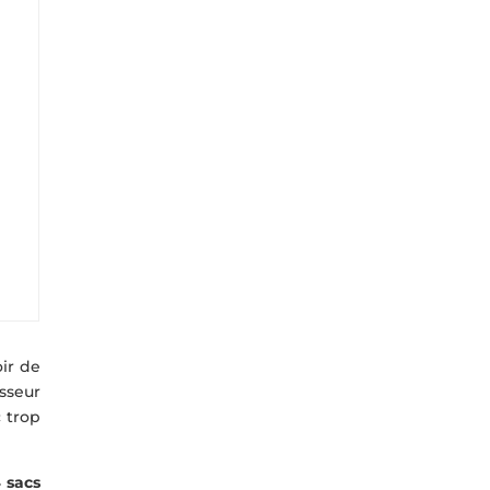
ir de
sseur
 trop
4 sacs