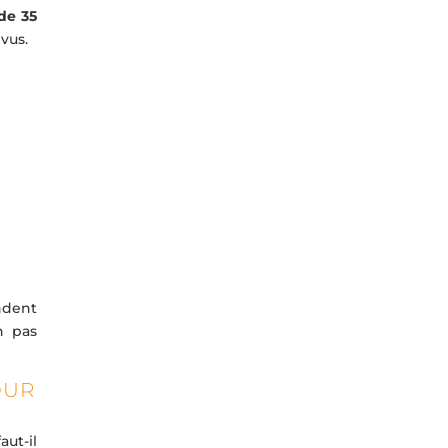
 de 35
vus.
ndent
n pas
OUR
aut-il