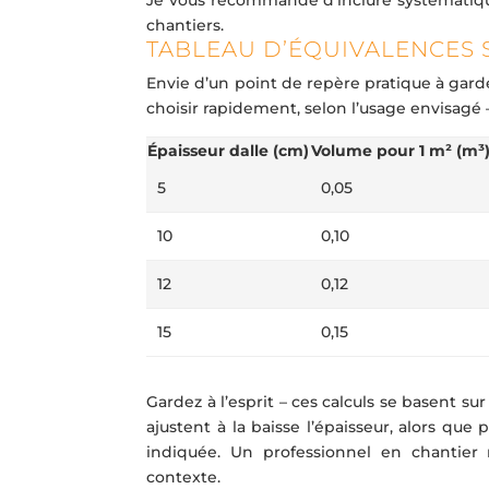
chantiers.
TABLEAU D’ÉQUIVALENCES SEL
Envie d’un point de repère pratique à gard
choisir rapidement, selon l’usage envisagé 
Épaisseur dalle (cm)
Volume pour 1 m² (m³
5
0,05
10
0,10
12
0,12
15
0,15
Gardez à l’esprit – ces calculs se basent s
ajustent à la baisse l’épaisseur, alors qu
indiquée. Un professionnel en chantier r
contexte.