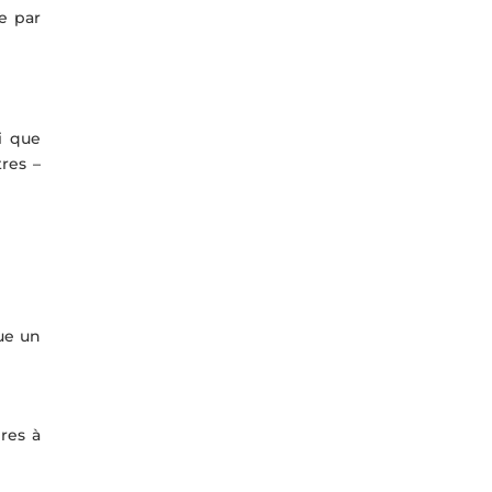
e par
i que
tres –
que un
res à