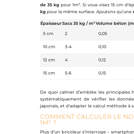
de 35 kg
pour 1m². Si vous visez 15 cm d’ép
kg
pour la même surface. Ajoutons qu’une
Épaisseur
Sacs 35 kg / m²
Volume béton (m
5 cm
2
0,05
10 cm
3-4
0,10
12 cm
4
0,12
15 cm
5-6
0,15
De quoi calmer d’emblée les principales 
systématiquement de vérifier les données
japonais, et d’adapter le calcul méthode à sa
COMMENT CALCULER LE NO
1M² ?
Plus d’un bricoleur s’interroge – smartphon