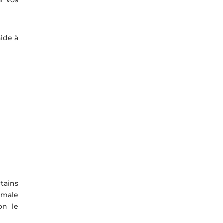
aide à
rtains
imale
on le