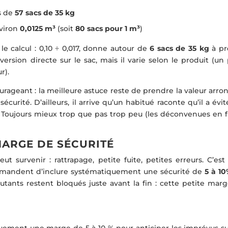
ès de
57 sacs de 35 kg
nviron
0,0125 m³
(soit
80 sacs pour 1 m³
)
le calcul : 0,10 ÷ 0,017, donne autour de
6 sacs de 35 kg
à pré
ersion directe sur le sac, mais il varie selon le produit (un
r).
rageant : la meilleure astuce reste de prendre la valeur arro
sécurité. D’ailleurs, il arrive qu’un habitué raconte qu’il a évi
« Toujours mieux trop que pas trop peu (les déconvenues en f
ARGE DE SÉCURITÉ
t survenir : rattrapage, petite fuite, petites erreurs. C’est
ommandent d’inclure systématiquement une sécurité de
5 à 1
ants restent bloqués juste avant la fin : cette petite marge
ement une marge de 5 à 10 % pour anticiper les imprévus su