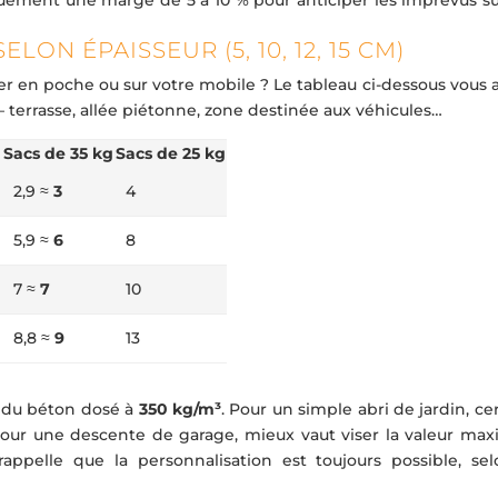
ON ÉPAISSEUR (5, 10, 12, 15 CM)
er en poche ou sur votre mobile ? Le tableau ci-dessous vous 
– terrasse, allée piétonne, zone destinée aux véhicules…
)
Sacs de 35 kg
Sacs de 25 kg
2,9 ≈
3
4
5,9 ≈
6
8
7 ≈
7
10
8,8 ≈
9
13
ur du béton dosé à
350 kg/m³
. Pour un simple abri de jardin, ce
e pour une descente de garage, mieux vaut viser la valeur max
appelle que la personnalisation est toujours possible, sel