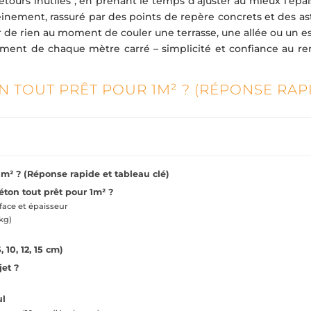
retours inutiles ; en prenant le temps d’ajuster au mieux l’épa
einement, rassuré par des points de repère concrets et des as
 de rien au moment de couler une terrasse, une allée ou un e
nement de chaque mètre carré – simplicité et confiance au re
 TOUT PRÊT POUR 1M² ? (RÉPONSE RAP
m² ? (Réponse rapide et tableau clé)
ton tout prêt pour 1m² ?
rface et épaisseur
kg)
10, 12, 15 cm)
jet ?
ul