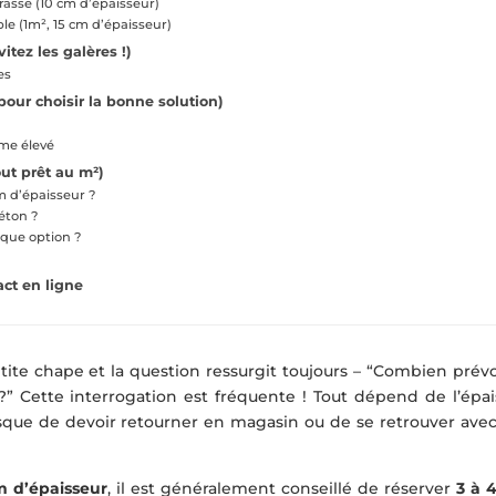
rasse (10 cm d’épaisseur)
le (1m², 15 cm d’épaisseur)
itez les galères !)
es
pour choisir la bonne solution)
ume élevé
ut prêt au m²)
m d’épaisseur ?
éton ?
aque option ?
act en ligne
tite chape et la question ressurgit toujours – “Combien prévo
?” Cette interrogation est fréquente ! Tout dépend de l’épai
risque de devoir retourner en magasin ou de se retrouver avec
m d’épaisseur
, il est généralement conseillé de réserver
3 à 