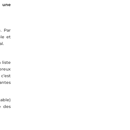
r
une
. Par
le et
l.
 liste
breux
 c’est
antes
able)
e des