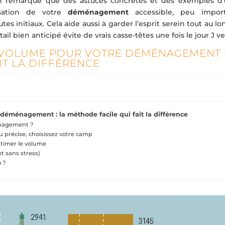
On remarque que des astuces concrètes et des exemples d’o
isation de votre
déménagement
accessible, peu impor
es initiaux. Cela aide aussi à garder l’esprit serein tout au l
l bien anticipé évite de vrais casse-têtes une fois le jour J v
 VOLUME POUR VOTRE DÉMÉNAGEMENT 
IT LA DIFFÉRENCE
déménagement : la méthode facile qui fait la différence
énagement ?
u précise, choisissez votre camp
estimer le volume
t sans stress)
n ?