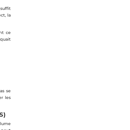
suffit
ct, la
nt ce
quait
as se
r les
S)
lume