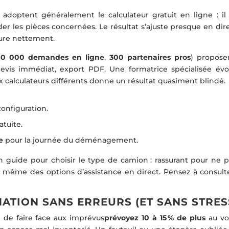
é adoptent généralement le calculateur gratuit en ligne : il 
der les pièces concernées. Le résultat s’ajuste presque en dire
sure nettement.
00 000 demandes en ligne
,
300 partenaires pros
) propose
 devis immédiat, export PDF. Une formatrice spécialisée évo
x calculateurs différents donne un résultat quasiment blindé.
configuration.
tuite.
e
pour la journée du déménagement.
un guide pour choisir le type de camion : rassurant pour ne p
te même des options d’assistance en direct. Pensez à consulte
ATION SANS ERREURS (ET SANS STRES
n de faire face aux imprévus
prévoyez 10 à 15 % de plus
au vo