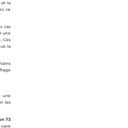
et la
ici ce
s cas
ur une
t. Ces
ue la
tains
frage
r une
er les
un T3
 cave