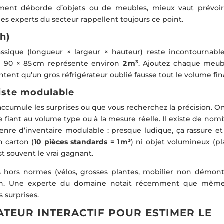
gement déborde d’objets ou de meubles, mieux vaut prévoi
 les experts du secteur rappellent toujours ce point.
 h)
assique (longueur × largeur × hauteur) reste incontournable
× 90 × 85 cm représente environ
2 m³
. Ajoutez chaque meub
ntent qu’un gros réfrigérateur oublié fausse tout le volume fina
liste modulable
ccumule les surprises ou que vous recherchez la précision. On
fiant au volume type ou à la mesure réelle. Il existe de nom
genre d’inventaire modulable : presque ludique, ça rassure et
n carton (
10 pièces standards = 1 m³
) ni objet volumineux (pl
t souvent le vrai gagnant.
 hors normes (vélos, grosses plantes, mobilier non démont
tion. Une experte du domaine notait récemment que mêm
s surprises.
ATEUR INTERACTIF POUR ESTIMER LE