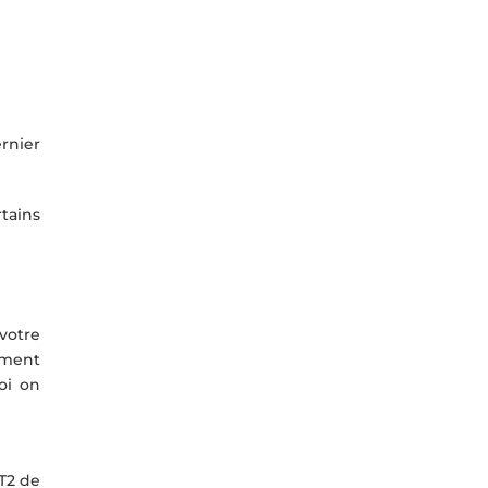
ernier
tains
votre
iment
oi on
 T2 de