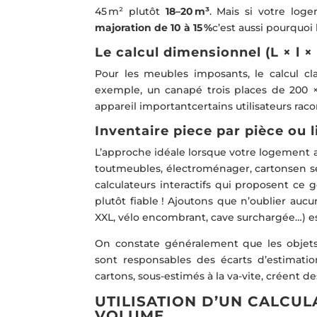
45 m² plutôt
18–20 m³
. Mais si votre lo
majoration de 10 à 15 %
c’est aussi pourquoi
Le calcul dimensionnel (L × l ×
Pour les meubles imposants, le calcul cl
exemple, un canapé trois places de 200 
appareil importantcertains utilisateurs raco
Inventaire piece par pièce ou 
L’approche idéale lorsque votre logement a
toutmeubles, électroménager, cartonsen se 
calculateurs interactifs qui proposent ce 
plutôt fiable ! Ajoutons que n’oublier aucu
XXL, vélo encombrant, cave surchargée…) es
On constate généralement que les objets
sont responsables des écarts d’estima
cartons, sous-estimés à la va-vite, créent de
UTILISATION D’UN CALCUL
VOLUME