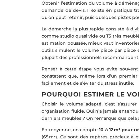
Obtenir l’estimation du volume à déménag
demande de devis. Il existe en pratique tr
qu’on peut retenir, puis quelques pistes pou
La démarche la plus rapide consiste à divi
comme studio quasi vide ou T5 très meublé
estimation poussée, mieux vaut inventorier 
outils simulent le volume pièce par pièce 
plupart des professionnels recommandent c
Penser à cette étape vous évite souvent d
constatent que, même lors d’un premier d
facilement et de s’éviter du stress inutile.
POURQUOI ESTIMER LE V
Choisir le volume adapté, c’est s’assurer
organisation fluide. Qui n’a jamais entendu 
derniers meubles ? On remarque que cela a
En moyenne, on compte
10 à 12 m³ pour u
(65 m²). Ce sont des repères précieux à 