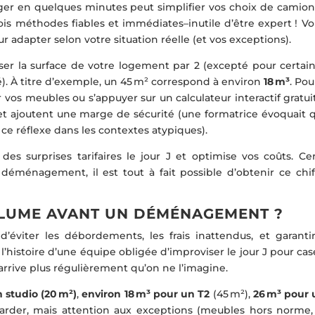
er en quelques minutes peut simplifier vos choix de camion 
ois méthodes fiables et immédiates–inutile d’être expert ! Vo
r adapter selon votre situation réelle (et vos exceptions).
ser la surface de votre logement par 2 (excepté pour certain
). À titre d’exemple, un 45 m² correspond à environ
18 m³
. Po
vos meubles ou s’appuyer sur un calculateur interactif gratui
et ajoutent une marge de sécurité (une formatrice évoquait q
e réflexe dans les contextes atypiques).
es surprises tarifaires le jour J et optimise vos coûts. Cer
éménagement, il est tout à fait possible d’obtenir ce chif
OLUME AVANT UN DÉMÉNAGEMENT ?
 d’éviter les débordements, les frais inattendus, et garanti
l’histoire d’une équipe obligée d’improviser le jour J pour cas
rrive plus régulièrement qu’on ne l’imagine.
n studio (20 m²)
,
environ 18 m³ pour un T2
(45 m²),
26 m³ pour 
garder, mais attention aux exceptions (meubles hors norme,