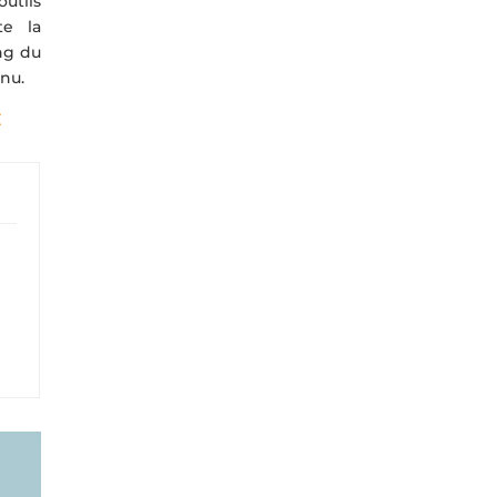
utils
te la
ong du
enu.
: