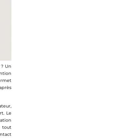
 ? Un
ntion
ermet
 après
teur,
t. Le
ation
 tout
ntact