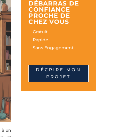
DÉBARRAS DE
CONFIANCE
PROCHE DE
CHEZ VOUS
Gratuit
Rapide
Sans Engagement
DÉCRIRE MON
PROJET
e à un