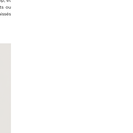
p, et
ts ou
issés