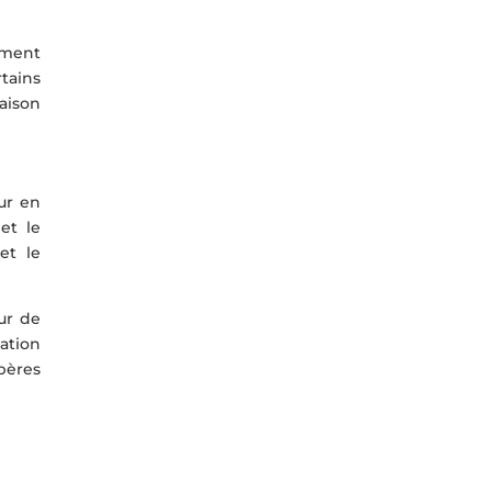
mment
tains
maison
eur en
et le
et le
ur de
ation
pères