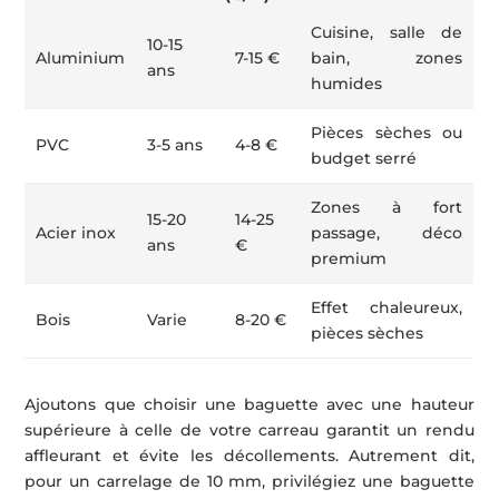
Cuisine, salle de
10-15
Aluminium
7-15 €
bain, zones
ans
humides
Pièces sèches ou
PVC
3-5 ans
4-8 €
budget serré
Zones à fort
15-20
14-25
Acier inox
passage, déco
ans
€
premium
Effet chaleureux,
Bois
Varie
8-20 €
pièces sèches
Ajoutons que choisir une baguette avec une hauteur
supérieure à celle de votre carreau garantit un rendu
affleurant et évite les décollements. Autrement dit,
pour un carrelage de 10 mm, privilégiez une baguette