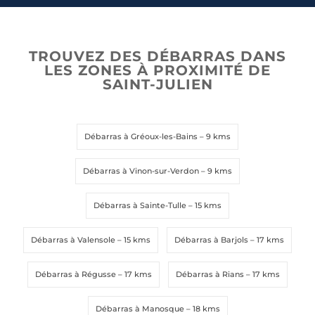
t
t
a
a
t
t
e
e
TROUVEZ DES DÉBARRAS DANS
Envoyer la demande
Envoyer la demande
s
s
LES ZONES À PROXIMITÉ DE
+
+
SAINT-JULIEN
1
1
Débarras à Gréoux-les-Bains
– 9 kms
Débarras à Vinon-sur-Verdon
– 9 kms
Débarras à Sainte-Tulle
– 15 kms
Débarras à Valensole
– 15 kms
Débarras à Barjols
– 17 kms
Débarras à Régusse
– 17 kms
Débarras à Rians
– 17 kms
Débarras à Manosque
– 18 kms