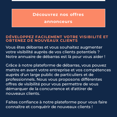
Découvrez nos offres
annonceurs
Nom & Prénom
Nom & Prénom
*
*
DÉVELOPPEZ FACILEMENT VOTRE VISIBILITÉ ET
OBTENEZ DE NOUVEAUX CLIENTS
E-mail
E-mail
*
*
Vous êtes débarras et vous souhaitez augmenter
votre visibilité auprès de vos clients potentiels ?
Notre annuaire de débarras est là pour vous aider !
Téléphone
Téléphone
*
*
Grâce à notre plateforme de débarras, vous pouvez
mettre en avant votre entreprise et vos compétences
auprès d'un large public de particuliers et de
U
U
professionnels. Nous vous proposons différentes
n
n
offres de visibilité pour vous permettre de vous
Message
Message
*
*
i
i
démarquer de la concurrence et d'attirer de
t
t
nouveaux clients.
e
e
Faites confiance à notre plateforme pour vous faire
d
d
connaître et conquérir de nouveaux clients !
S
S