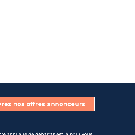
rez nos offres annonceurs
tre annuaire de débarras est là pour vous