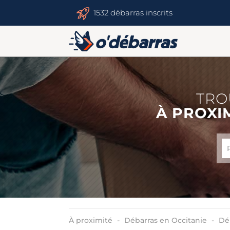
1532 débarras inscrits
TRO
À PROXI
À proximité
Débarras en Occitanie
Dé