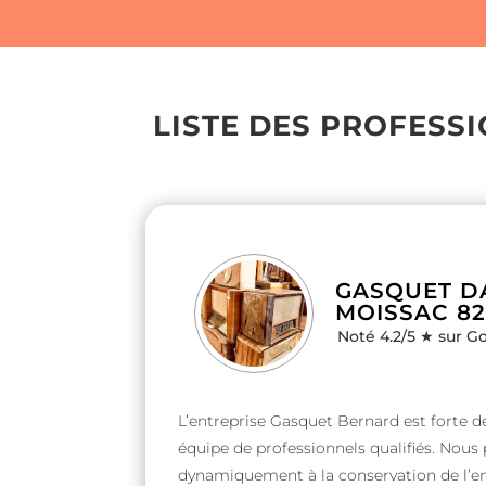
LISTE DES PROFESS
GASQUET DA
MOISSAC 82
Noté 4.2/5 ★ sur G
Nom & Prénom
Nom & Prénom
*
*
L’entreprise Gasquet Bernard est forte de
équipe de professionnels qualifiés. Nous
dynamiquement à la conservation de l’e