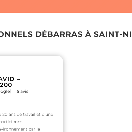
IONNELS DÉBARRAS À SAINT-N
VID –
200
oogle
5 avis
 20 ans de travail et d’une
 participons
nvironnement par la