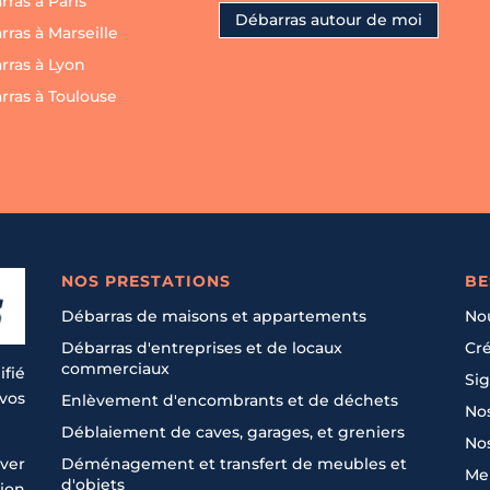
ras à Paris
Débarras autour de moi
ras à Marseille
rras à Lyon
rras à Toulouse
NOS PRESTATIONS
BE
Débarras de maisons et appartements
No
Débarras d'entreprises et de locaux
Cré
commerciaux
ifié
Sig
 vos
Enlèvement d'encombrants et de déchets
Nos
Déblaiement de caves, garages, et greniers
Nos
ver
Déménagement et transfert de meubles et
Men
d'objets
tion