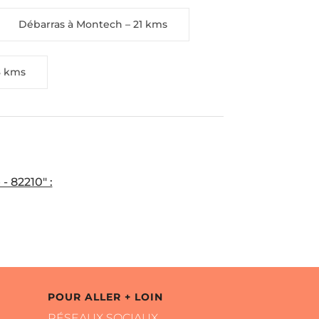
Débarras à Montech
– 21 kms
8 kms
- 82210" :
POUR ALLER + LOIN
RÉSEAUX SOCIAUX