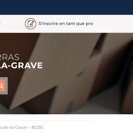
S’inscrire en tant que pro
R
RRAS
LA-GRAVE
s-de-la-Grave – 82210