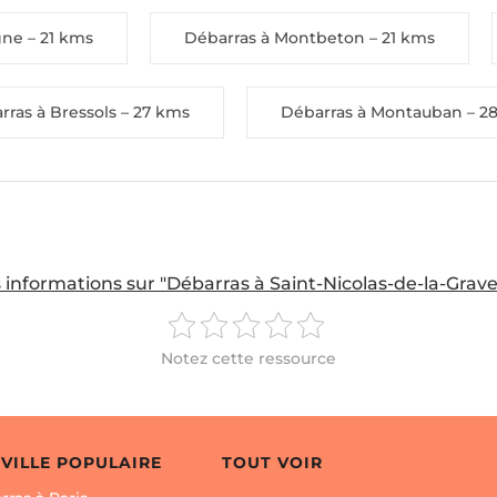
gne
– 21 kms
Débarras à Montbeton
– 21 kms
rras à Bressols
– 27 kms
Débarras à Montauban
– 2
 informations sur "Débarras à Saint-Nicolas-de-la-Grave 
Notez cette ressource
 VILLE POPULAIRE
TOUT VOIR