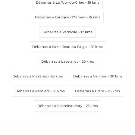
Débarras à La Tour-du-Crieu
– 16 kms
Message
Message
*
*
Débarras à Laroque-d’Olmes
– 16 kms
Débarras à Verniolle
– 17 kms
Débarras à Saint-Jean-du-Falga
– 20 kms
Débarras à Lavelanet
– 20 kms
Envoyer la demande
Envoyer la demande
Débarras à Mazères
– 20 kms
Débarras à Varilhes
– 20 kms
Débarras à Pamiers
– 21 kms
Débarras à Bram
– 25 kms
Débarras à Castelnaudary
– 25 kms