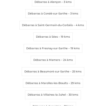
Téléphone
Téléphone
*
*
Débarras à Alençon
– 3 kms
Débarras à Condé-sur-Sarthe
– 3 kms
Message
Message
*
*
Débarras à Saint-Germain-du-Corbéis
– 4 kms
Débarras à Sées
– 19 kms
Débarras à Fresnay-sur-Sarthe
– 19 kms
Débarras à Mamers
– 24 kms
Envoyer la demande
Envoyer la demande
Débarras à Beaumont-sur-Sarthe
– 25 kms
Débarras à Marolles-les-Braults
– 29 kms
Débarras à Villaines-la-Juhel
– 30 kms