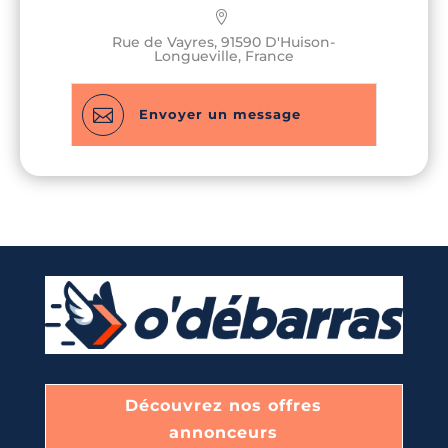
matériaux et déchets.
Rue de Vayres, 91590 D'Huison-
Longueville, France

Envoyer un message
Découvrez nos offres
annonceurs