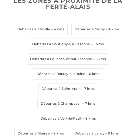
LES ZONES À PROXIMITÉ DE LA
FERTÉ-ALAIS
Envoyer la demande
Envoyer la demande
Débarras à Itteville
– 4 kms
Débarras à Cerny
– 4 kms
Débarras à Boutigny-sur-Essonne
– 5 kms
Débarras à Ballancourt-sur-Essonne
– 5 kms
Débarras à Bouray-sur-Juine
– 6 kms
Débarras à Saint-Vrain
– 7 kms
Débarras à Champcueil
– 7 kms
Débarras à Vert-le-Petit
– 8 kms
Débarras à Maisse
– 9 kms
Débarras à Lardy
– 9 kms