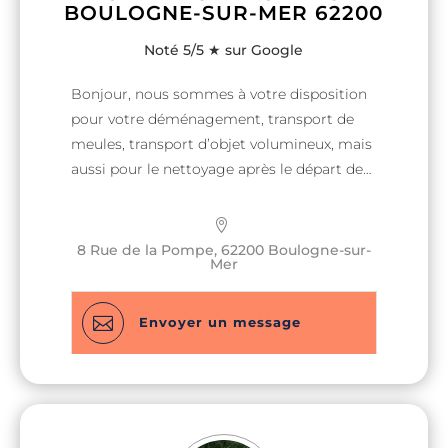
BOULOGNE-SUR-MER 62200
Noté 5/5 ★ sur Google
Bonjour, nous sommes à votre disposition
pour votre déménagement, transport de
meules, transport d’objet volumineux, mais
aussi pour le nettoyage après le départ de
votre logement : aspiration, lavage des sols,
des murs et des vitres. Nous intervenons
également au plus vite pour débarrasser
8 Rue de la Pompe, 62200 Boulogne-sur-
Mer
maison, locaux, garage, suite à une
succession, une vente et après avoir tout
débarrassé, nous procéderons à un grand

Envoyer un message
nettoyage. Notre entreprise reconnue pour
son travail, sa flexibilité à s’adapter à nos
clients et à la gentillesse de tous nos
collaborateurs sera ravi de vous compter
parmi nos nouveaux clients. Engagée