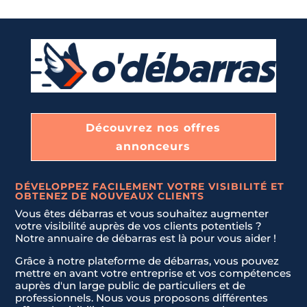
e
e
d
d
S
S
t
t
a
a
t
t
e
e
Envoyer la demande
Envoyer la demande
s
s
Découvrez nos offres
+
+
annonceurs
1
1
DÉVELOPPEZ FACILEMENT VOTRE VISIBILITÉ ET
OBTENEZ DE NOUVEAUX CLIENTS
Vous êtes débarras et vous souhaitez augmenter
votre visibilité auprès de vos clients potentiels ?
Notre annuaire de débarras est là pour vous aider !
Grâce à notre plateforme de débarras, vous pouvez
mettre en avant votre entreprise et vos compétences
auprès d'un large public de particuliers et de
professionnels. Nous vous proposons différentes