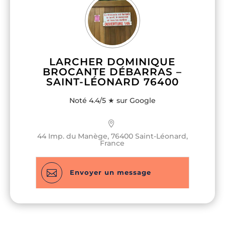
socialement, 2 % de chaque devis réalisé
sera reversé à une association.
LARCHER DOMINIQUE
BROCANTE DÉBARRAS –
SAINT-LÉONARD 76400
Nom & Prénom
Nom & Prénom
*
*
Noté 4.4/5 ★ sur Google
E-mail
E-mail
*
*
44 Imp. du Manège, 76400 Saint-Léonard,
France
Téléphone
Téléphone
*
*

Envoyer un message
U
U
n
n
Message
Message
*
*
i
i
t
t