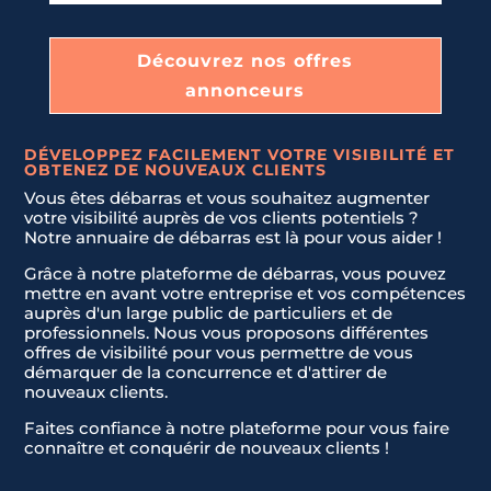
Découvrez nos offres
annonceurs
Nom & Prénom
Nom & Prénom
*
*
DÉVELOPPEZ FACILEMENT VOTRE VISIBILITÉ ET
OBTENEZ DE NOUVEAUX CLIENTS
Vous êtes débarras et vous souhaitez augmenter
votre visibilité auprès de vos clients potentiels ?
E-mail
E-mail
*
*
Notre annuaire de débarras est là pour vous aider !
Grâce à notre plateforme de débarras, vous pouvez
mettre en avant votre entreprise et vos compétences
auprès d'un large public de particuliers et de
Téléphone
Téléphone
*
*
professionnels. Nous vous proposons différentes
offres de visibilité pour vous permettre de vous
U
U
démarquer de la concurrence et d'attirer de
nouveaux clients.
n
n
Message
Message
*
*
i
i
Faites confiance à notre plateforme pour vous faire
t
t
connaître et conquérir de nouveaux clients !
e
e