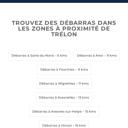
d
d
S
S
t
t
a
a
TROUVEZ DES DÉBARRAS DANS
t
t
LES ZONES À PROXIMITÉ DE
TRÉLON
e
e
Envoyer la demande
Envoyer la demande
s
s
+
+
1
1
Débarras à Sains-du-Nord
– 6 kms
Débarras à Anor
– 9 kms
Débarras à Fourmies
– 9 kms
Débarras à Wignehies
– 11 kms
Débarras à Avesnelles
– 13 kms
Débarras à Avesnes-sur-Helpe
– 15 kms
Débarras à Hirson
– 15 kms