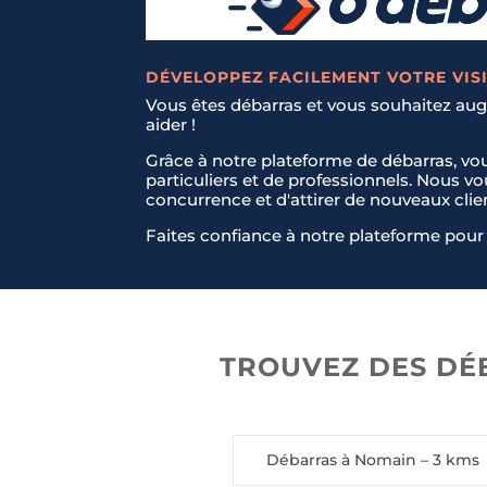
E-mail
E-mail
*
*
DÉVELOPPEZ FACILEMENT VOTRE VISI
Vous êtes débarras et vous souhaitez augm
aider !
Message
Message
*
*
Grâce à notre plateforme de débarras, vo
particuliers et de professionnels. Nous v
concurrence et d'attirer de nouveaux clie
Faites confiance à notre plateforme pour 
TROUVEZ DES DÉ
Envoyer la demande
Envoyer la demande
Débarras à Nomain
– 3 kms