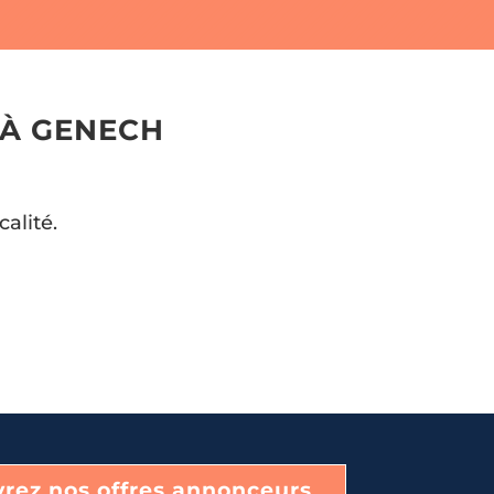
 À GENECH
calité.
rez nos offres annonceurs