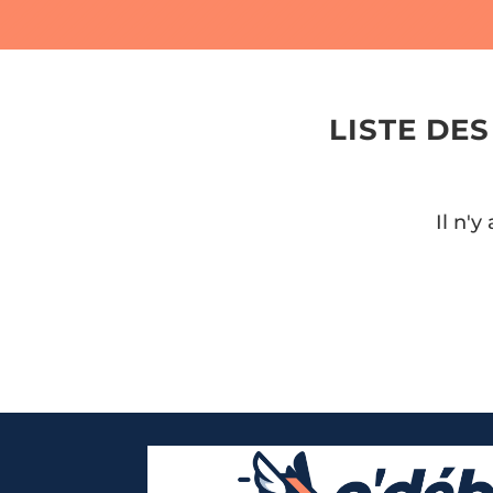
LISTE DE
Il n'y
Nom & Prénom
Nom & Prénom
*
*