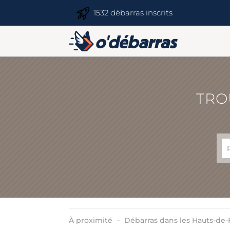
1532 débarras inscrits
TRO
À proximité
Débarras dans les Hauts-de-