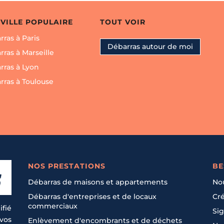
 VILLE POPULAIRE
TOUT VOIR
ras à Paris
Débarras autour de moi
ras à Marseille
rras à Lyon
rras à Toulouse
NOS PRESTATIONS
BE
Débarras de maisons et appartements
No
Débarras d'entreprises et de locaux
Cré
commerciaux
ifié
Sig
 vos
Enlèvement d'encombrants et de déchets