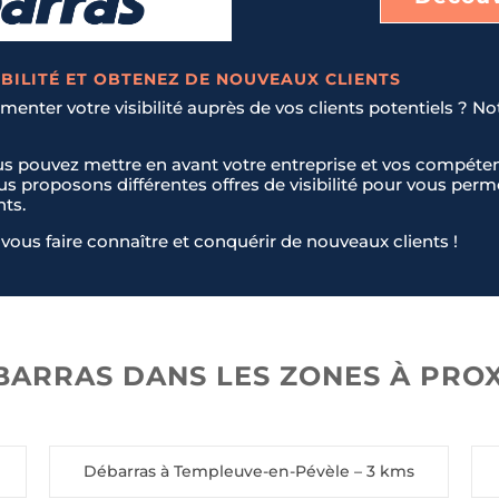
Téléphone
Téléphone
*
*
BILITÉ ET OBTENEZ DE NOUVEAUX CLIENTS
enter votre visibilité auprès de vos clients potentiels ? No
us pouvez mettre en avant votre entreprise et vos compéten
ous proposons différentes offres de visibilité pour vous pe
nts.
vous faire connaître et conquérir de nouveaux clients !
BARRAS DANS LES ZONES À PROX
Débarras à Templeuve-en-Pévèle
– 3 kms