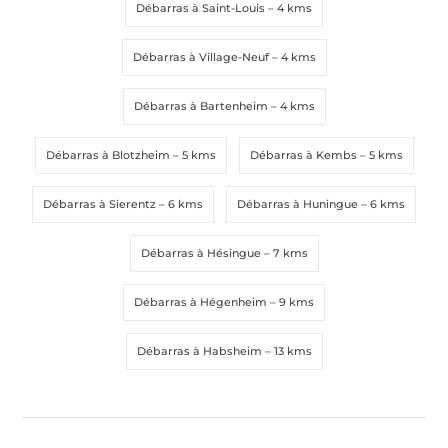
Débarras à Saint-Louis
– 4 kms
Message
Message
*
*
Débarras à Village-Neuf
– 4 kms
Débarras à Bartenheim
– 4 kms
Débarras à Blotzheim
– 5 kms
Débarras à Kembs
– 5 kms
Débarras à Sierentz
– 6 kms
Débarras à Huningue
– 6 kms
Envoyer la demande
Envoyer la demande
Débarras à Hésingue
– 7 kms
Débarras à Hégenheim
– 9 kms
Débarras à Habsheim
– 13 kms