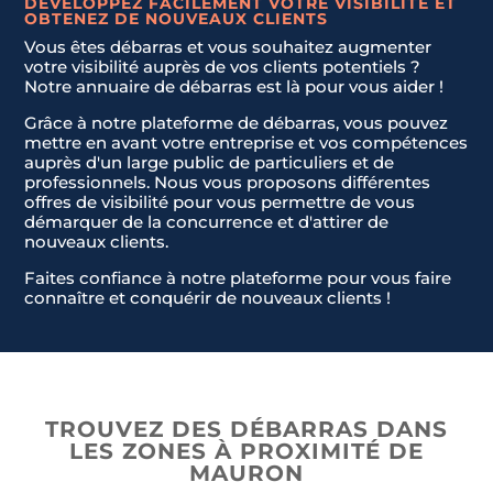
DÉVELOPPEZ FACILEMENT VOTRE VISIBILITÉ ET
OBTENEZ DE NOUVEAUX CLIENTS
Vous êtes débarras et vous souhaitez augmenter
votre visibilité auprès de vos clients potentiels ?
Notre annuaire de débarras est là pour vous aider !
Grâce à notre plateforme de débarras, vous pouvez
mettre en avant votre entreprise et vos compétences
auprès d'un large public de particuliers et de
professionnels. Nous vous proposons différentes
offres de visibilité pour vous permettre de vous
démarquer de la concurrence et d'attirer de
nouveaux clients.
Faites confiance à notre plateforme pour vous faire
Nom & Prénom
Nom & Prénom
*
*
connaître et conquérir de nouveaux clients !
E-mail
E-mail
*
*
TROUVEZ DES DÉBARRAS DANS
LES ZONES À PROXIMITÉ DE
MAURON
Téléphone
Téléphone
*
*