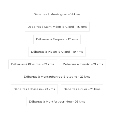
Débarras à Merdrignac
– 14 kms
Message
Message
*
*
Débarras à Saint-Méen-le-Grand
– 15 kms
Débarras à Taupont
– 17 kms
Débarras à Plélan-le-Grand
– 19 kms
Débarras à Ploërmel
– 19 kms
Débarras à Iffendic
– 21 kms
Envoyer la demande
Envoyer la demande
Débarras à Montauban-de-Bretagne
– 22 kms
Débarras à Josselin
– 23 kms
Débarras à Guer
– 23 kms
Débarras à Montfort-sur-Meu
– 26 kms