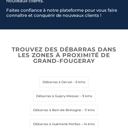
nouveaux clients.
n
Faites confiance à notre plateforme pour vous faire
t
connaître et conquérir de nouveaux clients !
r
y
s
e
Envoyer la demande
Envoyer la demande
l
TROUVEZ DES DÉBARRAS DANS
e
LES ZONES À PROXIMITÉ DE
c
GRAND-FOUGERAY
t
e
d
Débarras à Derval
– 9 kms
Débarras à Guipry-Messac
– 9 kms
Débarras à Bain-de-Bretagne
– 11 kms
Débarras à Guémené-Penfao
– 14 kms