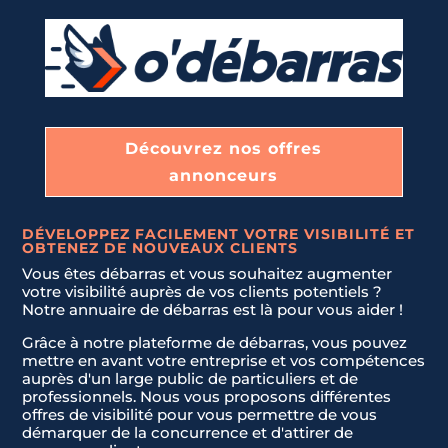
Découvrez nos offres
Nom & Prénom
Nom & Prénom
*
*
annonceurs
DÉVELOPPEZ FACILEMENT VOTRE VISIBILITÉ ET
E-mail
E-mail
*
*
OBTENEZ DE NOUVEAUX CLIENTS
Vous êtes débarras et vous souhaitez augmenter
votre visibilité auprès de vos clients potentiels ?
Notre annuaire de débarras est là pour vous aider !
Téléphone
Téléphone
*
*
Grâce à notre plateforme de débarras, vous pouvez
N
mettre en avant votre entreprise et vos compétences
o
auprès d'un large public de particuliers et de
professionnels. Nous vous proposons différentes
c
Message
Message
*
*
offres de visibilité pour vous permettre de vous
o
démarquer de la concurrence et d'attirer de
u