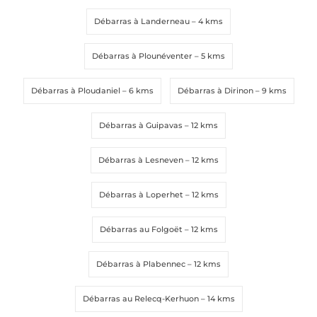
Débarras à Landerneau
– 4 kms
Message
Message
*
*
Débarras à Plounéventer
– 5 kms
Débarras à Ploudaniel
– 6 kms
Débarras à Dirinon
– 9 kms
Débarras à Guipavas
– 12 kms
Débarras à Lesneven
– 12 kms
Débarras à Loperhet
– 12 kms
Envoyer la demande
Envoyer la demande
Débarras au Folgoët
– 12 kms
Débarras à Plabennec
– 12 kms
Débarras au Relecq-Kerhuon
– 14 kms