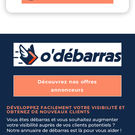
s
s
+
+
1
1
Découvrez nos offres
annonceurs
DÉVELOPPEZ FACILEMENT VOTRE VISIBILITÉ ET
OBTENEZ DE NOUVEAUX CLIENTS
Vous êtes débarras et vous souhaitez augmenter
votre visibilité auprès de vos clients potentiels ?
Notre annuaire de débarras est là pour vous aider !