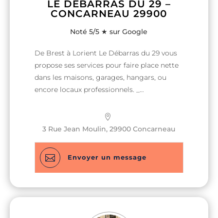
LE DÉBARRAS DU 29 –
CONCARNEAU 29900
Noté 5/5 ★ sur Google
De Brest à Lorient Le Débarras du 29 vous
propose ses services pour faire place nette
dans les maisons, garages, hangars, ou
encore locaux professionnels. _
Recommandé par plusieurs agences
immobilières. _ Travail rapide et soigné. _n °
Siret
3 Rue Jean Moulin, 29900 Concarneau

Envoyer un message
Nom & Prénom
Nom & Prénom
*
*