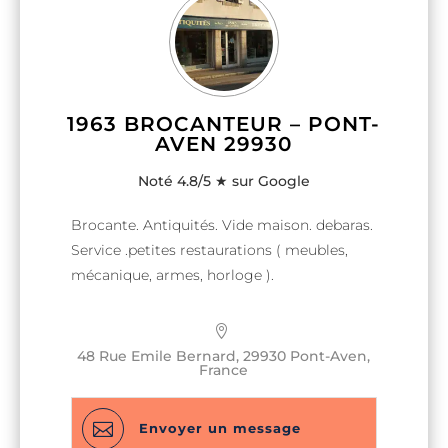
E-mail
E-mail
*
*
1963 BROCANTEUR – PONT-
AVEN 29930
Téléphone
Téléphone
*
*
Noté 4.8/5 ★ sur Google
U
U
n
n
Brocante. Antiquités. Vide maison. debaras.
Message
Message
*
*
i
i
Service .petites restaurations ( meubles,
t
t
mécanique, armes, horloge ).
e
e
d
d
S
S
48 Rue Emile Bernard, 29930 Pont-Aven,
t
t
France
a
a
t
t
e
e

Envoyer un message
Envoyer la demande
Envoyer la demande