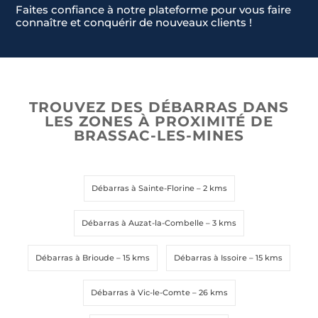
n
Faites confiance à notre plateforme pour vous faire
connaître et conquérir de nouveaux clients !
t
r
y
s
e
Envoyer la demande
Envoyer la demande
TROUVEZ DES DÉBARRAS DANS
l
LES ZONES À PROXIMITÉ DE
e
BRASSAC-LES-MINES
c
t
e
d
Débarras à Sainte-Florine
– 2 kms
Débarras à Auzat-la-Combelle
– 3 kms
Débarras à Brioude
– 15 kms
Débarras à Issoire
– 15 kms
Débarras à Vic-le-Comte
– 26 kms