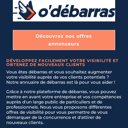
Découvrez nos offres
Nom & Prénom
Nom & Prénom
*
*
annonceurs
DÉVELOPPEZ FACILEMENT VOTRE VISIBILITÉ ET
OBTENEZ DE NOUVEAUX CLIENTS
E-mail
E-mail
*
*
Vous êtes débarras et vous souhaitez augmenter
votre visibilité auprès de vos clients potentiels ?
Notre annuaire de débarras est là pour vous aider !
Téléphone
Téléphone
*
*
Grâce à notre plateforme de débarras, vous pouvez
mettre en avant votre entreprise et vos compétences
N
auprès d'un large public de particuliers et de
o
professionnels. Nous vous proposons différentes
c
Message
Message
*
*
offres de visibilité pour vous permettre de vous
démarquer de la concurrence et d'attirer de
o
nouveaux clients.
u